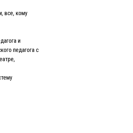
, все, кому
дагога и
кого педагога с
еатре,
стему