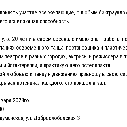
 принять участие все желающие, с любым бэкграундом
 его исцеляющая способность.
 уже 20 лет и в своем арсенале имею опыт работы пе
аниях современного танца, постановщика и пластичес
м театров в разных городах, актрисы и режиссера в т
и и йога-терапии, и практикующего остеопракта.
ной любовью к танцу и движению привношу в свою си
крывая потенциал каждого, кто пришел в зал.
нваря 2023го.
00
Бауманская, ул. Доброслободская 3